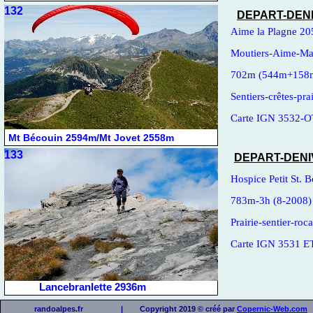
132
DEPART-
DENI
Aime la Plagne 2
Moutiers-
Aime-
Ma
702m (544m+158
Sentiers-
crêtes-
prai
Carte IGN 3532-
O
Mt Bécouin 2594m/Mt Jovet 2558m
133
DEPART-
DENI
Hospice Petit St.
783m-
3h (8-
2008)
Prairie-
sentier-
roca
Carte IGN 3531 E
Lancebranlette 2936m
randoalpes.fr | Copyright 2019 © créé par
Copernic-
Web.com