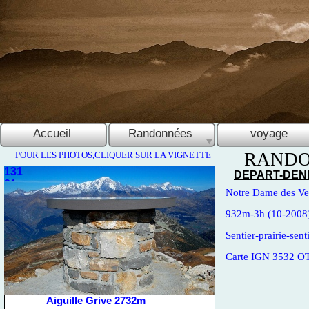
Accueil
Randonnées
voyage
RANDO
POUR LES PHOTOS,CLIQUER SUR LA VIGNETTE
131
DEPART-
DENI
31
Notre Dame des Ve
932m-
3h (10-
2008
Sentier-
prairie-
sent
Carte IGN 3532 O
Aiguille Grive 2732m